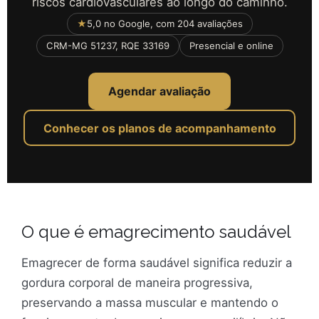
riscos cardiovasculares ao longo do caminho.
★
5,0 no Google, com 204 avaliações
CRM-MG 51237, RQE 33169
Presencial e online
Agendar avaliação
Conhecer os planos de acompanhamento
O que é emagrecimento saudável
Emagrecer de forma saudável significa reduzir a
gordura corporal de maneira progressiva,
preservando a massa muscular e mantendo o